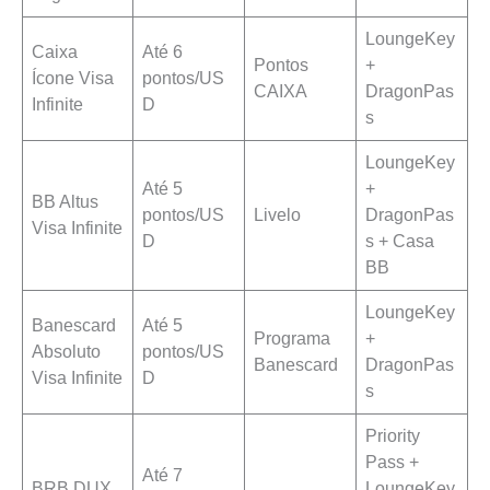
LoungeKey
Caixa
Até 6
Pontos
+
Ícone Visa
pontos/US
CAIXA
DragonPas
Infinite
D
s
LoungeKey
Até 5
+
BB Altus
pontos/US
Livelo
DragonPas
Visa Infinite
D
s + Casa
BB
LoungeKey
Banescard
Até 5
Programa
+
Absoluto
pontos/US
Banescard
DragonPas
Visa Infinite
D
s
Priority
Pass +
Até 7
BRB DUX
LoungeKey