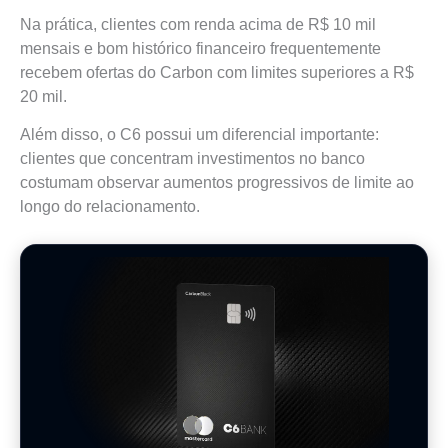
Na prática, clientes com renda acima de R$ 10 mil
mensais e bom histórico financeiro frequentemente
recebem ofertas do Carbon com limites superiores a R$
20 mil.
Além disso, o C6 possui um diferencial importante:
clientes que concentram investimentos no banco
costumam observar aumentos progressivos de limite ao
longo do relacionamento.