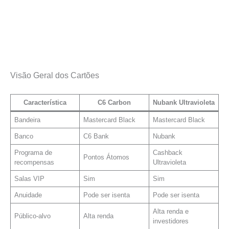
Visão Geral dos Cartões
Característica
C6 Carbon
Nubank Ultravioleta
Bandeira
Mastercard Black
Mastercard Black
Banco
C6 Bank
Nubank
Programa de
Cashback
Pontos Átomos
recompensas
Ultravioleta
Salas VIP
Sim
Sim
Anuidade
Pode ser isenta
Pode ser isenta
Alta renda e
Público-alvo
Alta renda
investidores