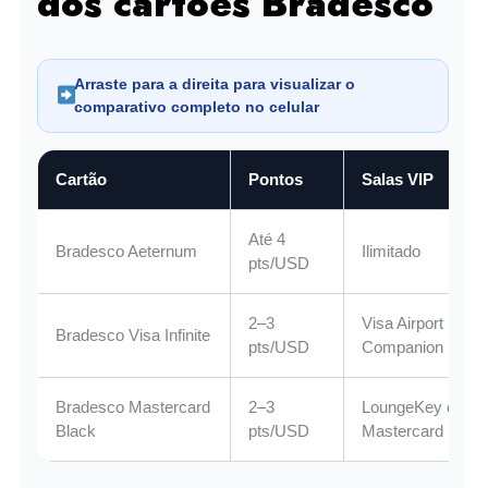
dos cartões Bradesco
Arraste para a direita para visualizar o
comparativo completo no celular
Cartão
Pontos
Salas VIP
Até 4
Bradesco Aeternum
Ilimitado
pts/USD
2–3
Visa Airport
Bradesco Visa Infinite
pts/USD
Companion
Bradesco Mastercard
2–3
LoungeKey e
Black
pts/USD
Mastercard