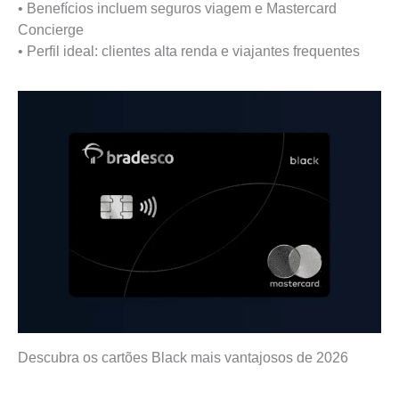
• Benefícios incluem seguros viagem e Mastercard
Concierge
• Perfil ideal: clientes alta renda e viajantes frequentes
Descubra os cartões Black mais vantajosos de 2026