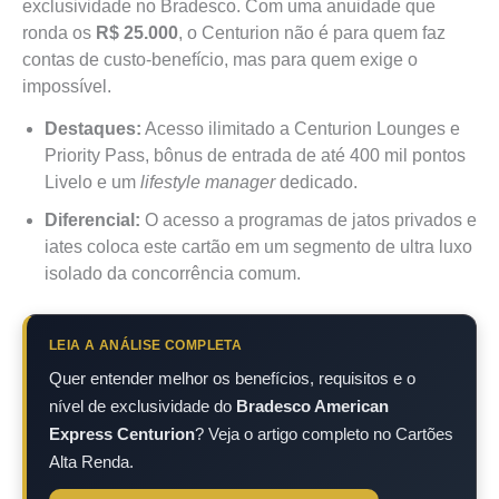
exclusividade no Bradesco. Com uma anuidade que
ronda os
R$ 25.000
, o Centurion não é para quem faz
contas de custo-benefício, mas para quem exige o
impossível.
Destaques:
Acesso ilimitado a Centurion Lounges e
Priority Pass, bônus de entrada de até 400 mil pontos
Livelo e um
lifestyle manager
dedicado.
Diferencial:
O acesso a programas de jatos privados e
iates coloca este cartão em um segmento de ultra luxo
isolado da concorrência comum.
LEIA A ANÁLISE COMPLETA
Quer entender melhor os benefícios, requisitos e o
nível de exclusividade do
Bradesco American
Express Centurion
? Veja o artigo completo no Cartões
Alta Renda.