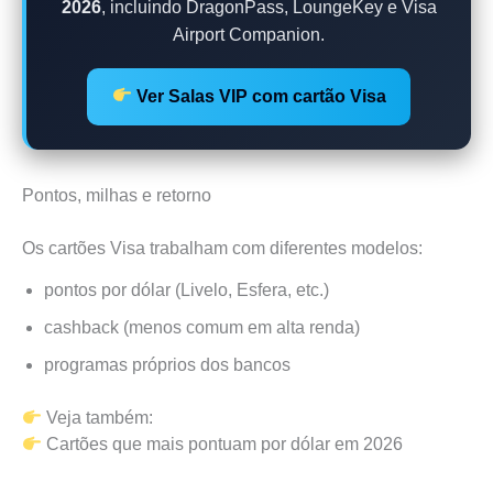
2026
, incluindo DragonPass, LoungeKey e Visa
Airport Companion.
Ver Salas VIP com cartão Visa
Pontos, milhas e retorno
Os cartões Visa trabalham com diferentes modelos:
pontos por dólar (Livelo, Esfera, etc.)
cashback (menos comum em alta renda)
programas próprios dos bancos
Veja também:
Cartões que mais pontuam por dólar em 2026