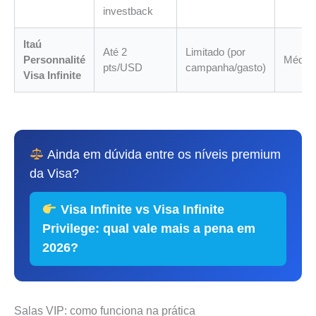
investback
Itaú
Até 2
Limitado (por
Personnalité
Média/
pts/USD
campanha/gasto)
Visa Infinite
Ainda em dúvida entre os níveis premium
da Visa?
Visa Infinite vs Visa Infinite
Privilege: qual vale mais a pena em
2026?
Salas VIP: como funciona na prática