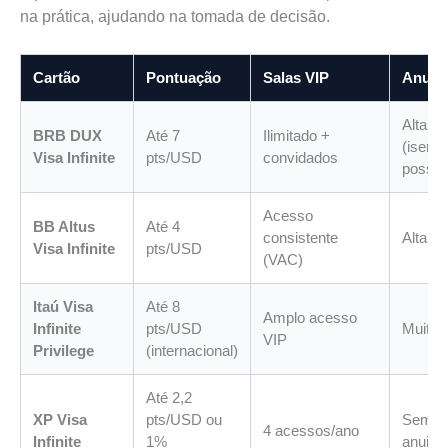
na prática, ajudando na tomada de decisão.
Cartão
Pontuação
Salas VIP
Anuid
Alta
BRB DUX
Até 7
Ilimitado +
(isenç
Visa Infinite
pts/USD
convidados
possív
Acesso
BB Altus
Até 4
consistente
Alta
Visa Infinite
pts/USD
(VAC)
Itaú Visa
Até 8
Amplo acesso
Infinite
pts/USD
Muito a
VIP
Privilege
(internacional)
Até 2,2
XP Visa
pts/USD ou
Sem
4 acessos/ano
Infinite
1%
anuida