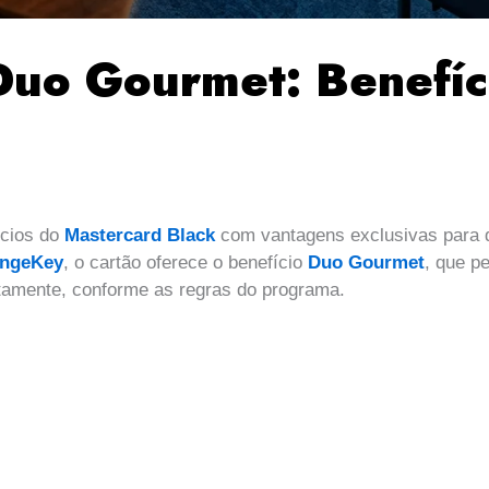
Duo Gourmet: Benefíc
ícios do
Mastercard Black
com vantagens exclusivas para q
ngeKey
, o cartão oferece o benefício
Duo Gourmet
, que p
uitamente, conforme as regras do programa.