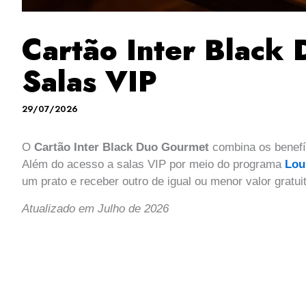
Cartão Inter Black 
Salas VIP
29/07/2026
O
Cartão Inter Black Duo Gourmet
combina os benef
Além do acesso a salas VIP por meio do programa
Lou
um prato e receber outro de igual ou menor valor grat
Atualizado em Julho de 2026