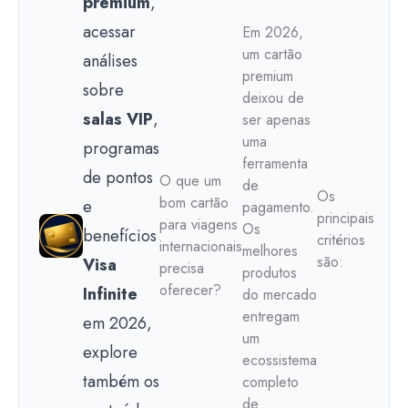
premium
,
acessar
Em 2026,
um cartão
análises
premium
sobre
deixou de
salas VIP
,
ser apenas
uma
programas
ferramenta
de pontos
O que um
de
Os
bom cartão
e
pagamento.
principais
para viagens
Os
benefícios
critérios
internacionais
melhores
são:
Visa
precisa
produtos
oferecer?
Infinite
do mercado
entregam
em 2026,
um
explore
ecossistema
também os
completo
de