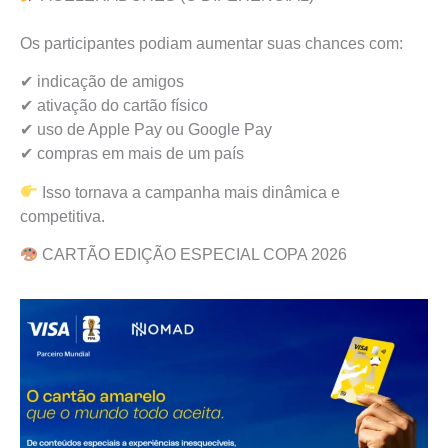
Os participantes podiam aumentar suas chances com:
✔ indicação de amigos
✔ ativação do cartão físico
✔ uso de Apple Pay ou Google Pay
✔ compras em mais de um país
Isso tornava a campanha mais dinâmica e
competitiva.
CARTÃO EDIÇÃO ESPECIAL COPA 2026