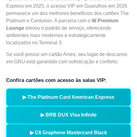
Express em 2025, o acesso VIP em Guarulhos em 2026
permanece um dos melhores benefícios dos cartões The
Platinum e Centurion. A parceria com o
W Premium
Lounge
elevou o padrão de serviço, oferecendo
ambientes mais modernos e estrategicamente
localizados no Terminal 3.
Se você possui um cartão Amex, seu lugar de descanso
em GRU está garantido com sofisticação e conforto.
Confira cartões com acesso às salas VIP:
▶ The Platinum Card American Express
▶ BRB DUX Visa Infinite
▶ C6 Graphene Mastercard Black