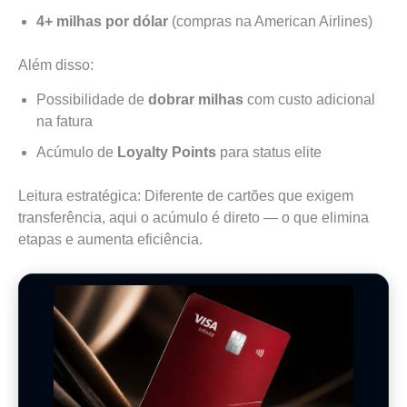
4+ milhas por dólar
(compras na American Airlines)
Além disso:
Possibilidade de
dobrar milhas
com custo adicional
na fatura
Acúmulo de
Loyalty Points
para status elite
Leitura estratégica: Diferente de cartões que exigem
transferência, aqui o acúmulo é direto — o que elimina
etapas e aumenta eficiência.