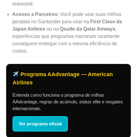
oneworld.
Acesso a Parceiros:
Você pode usar suas milhas
geradas no Santander para voar na
First Class da
Japan Airlines
ou na
Qsuite da Qatar Airways
,
experiências que programas nacionais raramente
conseguem entregar com a mesma eficiência de
custos.
Programa AAdvantage — American
Airlines
Entenda como funciona o programa de milhas
AAdvantage, regras de acúmulo, status elite e resgates
internacionais.
Ver programa oficial