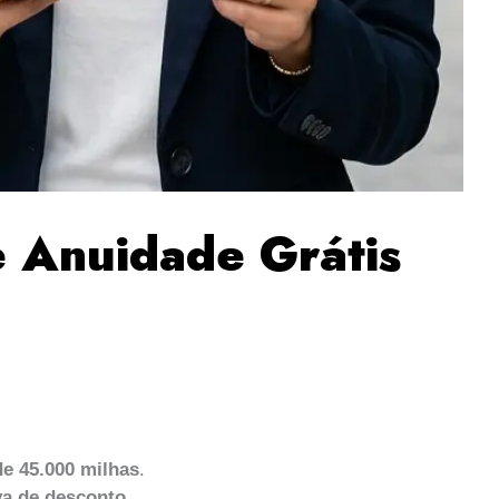
e Anuidade Grátis
e 45.000 milhas
.
va de desconto
.