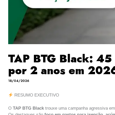
TAP BTG Black: 45 
por 2 anos em 202
18/04/2026
RESUMO EXECUTIVO
O
TAP BTG Black
trouxe uma campanha agressiva e
Os destaques são
foco em gastos para isenção
,
acúm