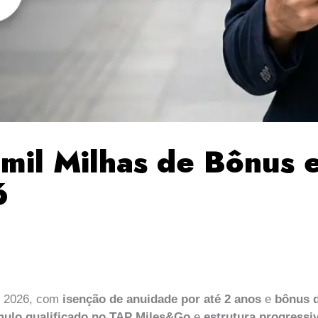
mil Milhas de Bônus 
6
m 2026, com
isenção de anuidade por até 2 anos
e
bônus d
ulo qualificado no TAP Miles&Go
e
estrutura progressi