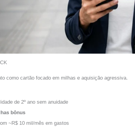
ACK
to como cartão focado em milhas e aquisição agressiva.
lidade de 2º ano sem anuidade
lhas bônus
com ~R$ 10 mil/mês em gastos