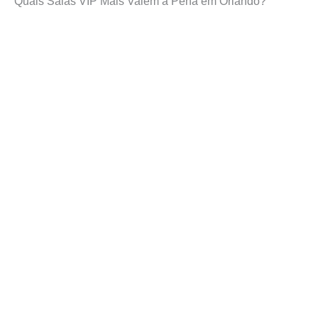
Quais Salas VIP Mais Valem a Pena em Orlando?