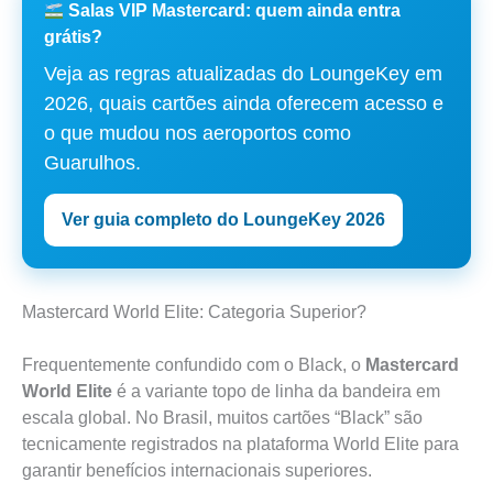
Salas VIP Mastercard: quem ainda entra
grátis?
Veja as regras atualizadas do LoungeKey em
2026, quais cartões ainda oferecem acesso e
o que mudou nos aeroportos como
Guarulhos.
Ver guia completo do LoungeKey 2026
Mastercard World Elite: Categoria Superior?
Frequentemente confundido com o Black, o
Mastercard
World Elite
é a variante topo de linha da bandeira em
escala global. No Brasil, muitos cartões “Black” são
tecnicamente registrados na plataforma World Elite para
garantir benefícios internacionais superiores.