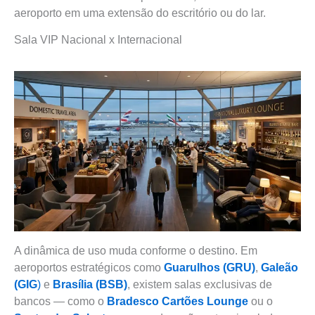
aeroporto em uma extensão do escritório ou do lar.
Sala VIP Nacional x Internacional
A dinâmica de uso muda conforme o destino. Em
aeroportos estratégicos como
Guarulhos (GRU)
,
Galeão
(GIG
)
e
Brasília (BSB)
, existem salas exclusivas de
bancos — como o
Bradesco Cartões Lounge
ou o