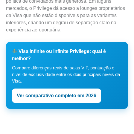
política de convidados mais generosa. Em alguns
mercados, o Privilege dá acesso a lounges proprietários
da Visa que não estão disponíveis para as variantes
inferiores, criando um degrau de separação claro na
experiência aeroportuária.
Visa Infinite ou Infinite Privilege: qual é
melhor?
Compare diferenças reais de salas VIP, pontuação e
nível de exclusividade entre os dois principais níveis da
Visa.
Ver comparativo completo em 2026