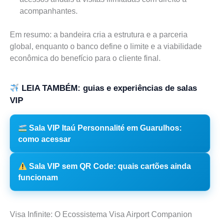
acompanhantes.
Em resumo: a bandeira cria a estrutura e a parceria
global, enquanto o banco define o limite e a viabilidade
econômica do benefício para o cliente final.
LEIA TAMBÉM: guias e experiências de salas
VIP
Sala VIP Itaú Personnalité em Guarulhos:
como acessar
Sala VIP sem QR Code: quais cartões ainda
funcionam
Visa Infinite: O Ecossistema Visa Airport Companion