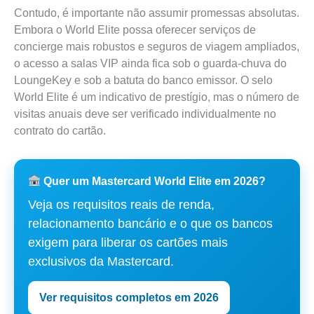
Contudo, é importante não assumir promessas absolutas.
Embora o World Elite possa oferecer serviços de
concierge mais robustos e seguros de viagem ampliados,
o acesso a salas VIP ainda fica sob o guarda-chuva do
LoungeKey e sob a batuta do banco emissor. O selo
World Elite é um indicativo de prestígio, mas o número de
visitas anuais deve ser verificado individualmente no
contrato do cartão.
Quer um Mastercard World Elite em 2026?
Veja os requisitos reais de renda,
relacionamento bancário e o que os bancos
exigem para liberar os cartões mais
exclusivos da Mastercard.
Ver requisitos completos em 2026