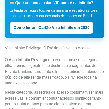
Quer acesso a salas VIP com Visa Infinite?
Entenda os requisitos, renda mínima e estratégias para
conseguir um dos cartões mais desejados do Brasil.
Como ter um Cartão Visa Infinite em 2026
Visa Infinite Privilege: O Próximo Nível do Acesso
O
Visa Infinite Privilege
representa uma subcategoria
ultra premium, geralmente destinada a segmentos de
Private Banking. Enquanto o Infinite tradicional atende ao
público de alta renda massificado, o Privilege foca na
ultra exclusividade.
Nesta categoria, as regras de acesso costumam ser mais
agressivas: é comum encontrar acessos ilimitados tanto
para o titular quanto para adicionais, além de uma