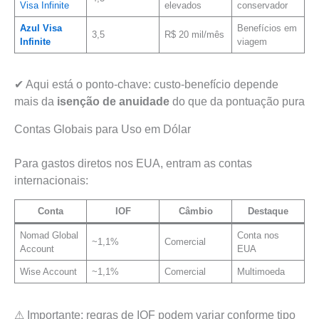
Visa Infinite
elevados
conservador
Azul Visa
Benefícios em
3,5
R$ 20 mil/mês
Infinite
viagem
✔ Aqui está o ponto-chave: custo-benefício depende
mais da
isenção de anuidade
do que da pontuação pura
Contas Globais para Uso em Dólar
Para gastos diretos nos EUA, entram as contas
internacionais:
Conta
IOF
Câmbio
Destaque
Nomad Global
Conta nos
~1,1%
Comercial
Account
EUA
Wise Account
~1,1%
Comercial
Multimoeda
⚠ Importante: regras de IOF podem variar conforme tipo