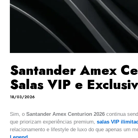
Santander Amex Cen
Salas VIP e Exclusi
18/03/2026
Sim, o
Santander Amex Centurion 2026
continua sen
que priorizam experiências premium,
salas VIP ilimita
relacionamento e lifestyle de luxo do que apenas um 
Legend
.