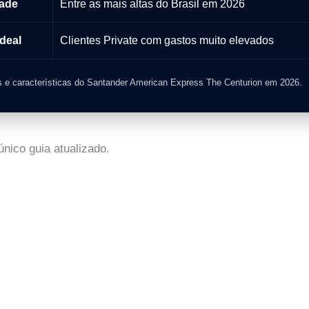
ade
Entre as mais altas do Brasil em 2026
ideal
Clientes Private com gastos muito elevados
s e características do Santander American Express The Centurion em 2026.
nico guia atualizado.