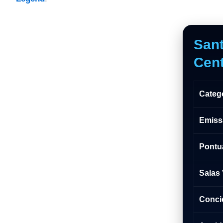
San
Cent
Categ
Emiss
Pontu
Salas 
Conci