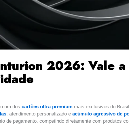
turion 2026: Vale a 
vidade
do um dos
cartões ultra premium
mais exclusivos do Brasi
das
, atendimento personalizado e
acúmulo agressivo de p
meio de pagamento, competindo diretamente com produtos c