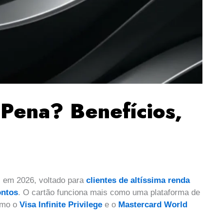
Pena? Benefícios,
l em 2026, voltado para
clientes de altíssima renda
ontos
. O cartão funciona mais como uma plataforma de
omo o
Visa Infinite Privilege
e o
Mastercard World