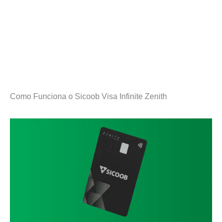
Como Funciona o Sicoob Visa Infinite Zenith